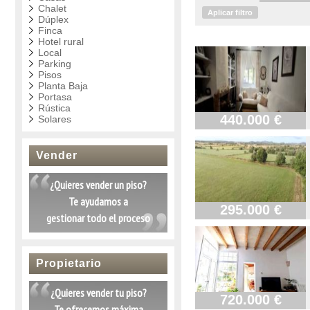
Chalet
Aplicar filtro
Dúplex
Finca
Hotel rural
Local
Parking
Pisos
Planta Baja
Portasa
Rústica
440.000 €
Solares
Vender
¿Quieres vender un piso?
Te ayudamos a
295.000 €
gestionar todo el proceso
Propietario
¿Quieres vender tu piso?
720.000 €
Te ofrecemos máxima