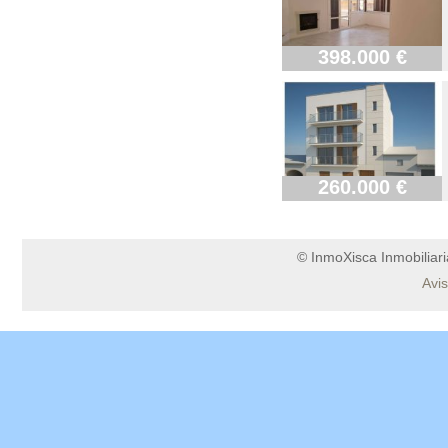
398.000 €
260.000 €
© InmoXisca Inmobiliaria
Avi