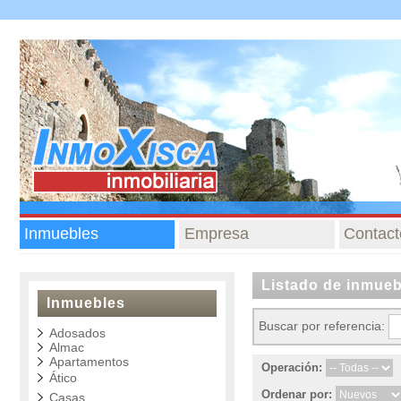
Inmuebles
Empresa
Contact
Listado de inmueb
Inmuebles
Buscar por referencia:
Adosados
Almac
Apartamentos
Operación:
Ático
Ordenar por:
Casas