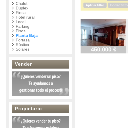
Chalet
Aplicar filtro
Borrar filtro
Dúplex
Finca
Hotel rural
Local
Parking
Pisos
Planta Baja
Portasa
Rústica
450.000 €
Solares
Vender
¿Quieres vender un piso?
Te ayudamos a
gestionar todo el proceso
Propietario
¿Quieres vender tu piso?
Te ofrecemos máxima