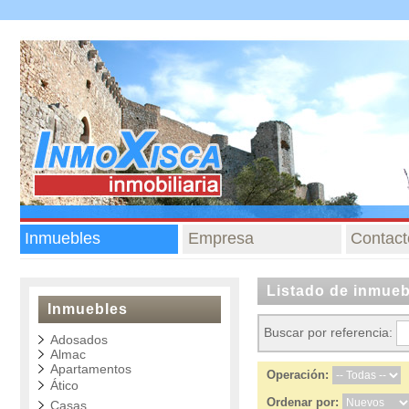
Inmuebles
Empresa
Contact
Listado de inmueb
Inmuebles
Buscar por referencia:
Adosados
Almac
Apartamentos
Operación:
Ático
Ordenar por:
Casas